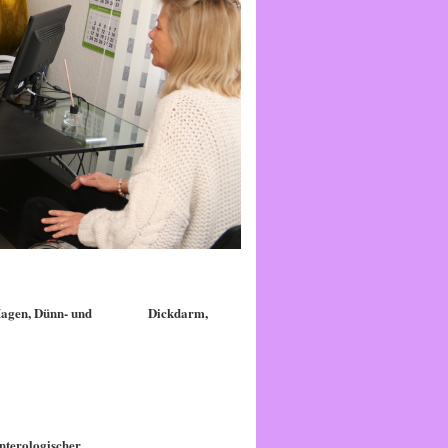
öhre, Magen, Dünn- und Dickdarm,
g gastroenterologischer