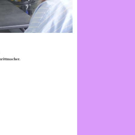
:
rittmacher.