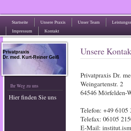
Startseite
Unsere Praxis
Unser Team
Leistungs
Impressum
Kontakt
Unsere Kontak
Privatpraxis
Dr. med. Kurt-Reiner Geiß
Privatpraxis Dr. m
Weingartenstr. 2
Ihr Weg zu uns
64546 Mörfelden-W
Hier finden Sie uns
Telefon: +49 6105
Telefax: 06105 21
E-Mail: institut.is